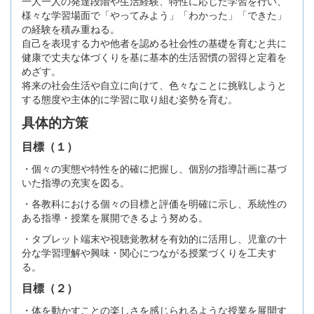
一人一人の発達段階や生活経験、特性に応じた学習を行い、
様々な学習場面で「やってみよう」「わかった」「できた」
の経験を積み重ねる。
自己を表現する力や他者を認める社会性の基礎を育むと共に
健康で丈夫な体づくりを基に基本的生活習慣の習得と定着を
めざす。
将来の社会生活や自立に向けて、色々なことに挑戦しようと
する態度や主体的に学習に取り組む姿勢を育む。
具体的方策
目標（１）
・個々の実態や特性を的確に把握し、個別の指導計画に基づ
いた指導の充実を図る。
・各教科における個々の目標と評価を明確に示し、系統性の
ある指導・授業を展開できるよう努める。
・タブレット端末や視聴覚教材を有効的に活用し、児童の十
分な学習理解や興味・関心につながる授業づくりを工夫す
る。
目標（２）
・体を動かすことの楽しさを感じられるような授業を展開す