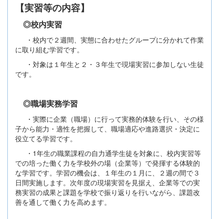
【実習等の内容】
◎校内実習
・校内で２週間、実態に合わせたグループに分かれて作業
に取り組む学習です。
・対象は１年生と２・３年生で現場実習に参加しない生徒
です。
◎職場実務学習
・実際に企業（職場）に行って実務的体験を行い、その様
子から能力・適性を把握して、職場適応や進路選択・決定に
役立てる学習です。
・1年生の職業課程の自力通学生徒を対象に、校内実習等
での培った働く力を学校外の場（企業等）で発揮する体験的
な学習です。学習の機会は、１年生の１月に、２週の間で３
日間実施します。次年度の現場実習を見据え、企業等での実
務実習の成果と課題を学校で振り返りを行いながら、課題改
善を通して働く力を高めます。