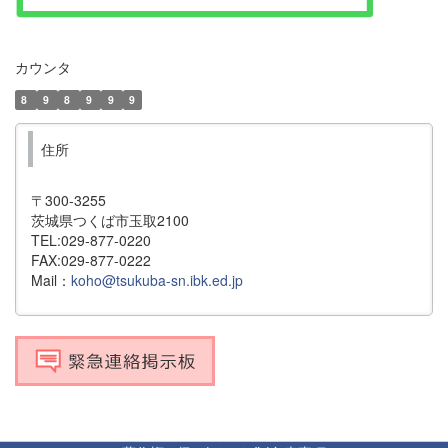
カウンタ
8
9
8
9
9
9
住所
〒300-3255
茨城県つくば市玉取2100
TEL:029-877-0220
FAX:029-877-0222
Mail：
koho@tsukuba-sn.ibk.ed.jp