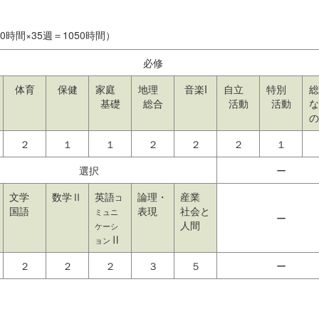
間×35週＝1050時間）
必修
体育
保健
家庭
地理
音楽I
自立
特別
総
基礎
総合
活動
活動
な
の
２
１
１
２
２
２
１
選択
ー
文学
数学Ⅱ
英語
論理・
産業
コ
国語
表現
社会と
ミュニ
ー
人間
ケーシ
Ⅱ
ョン
２
２
２
３
５
ー