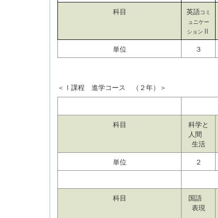
科目
英語
コミ
ュニケー
Ⅱ
ション
単位
３
＜Ⅰ課程 進学コース （２年）＞
科目
科学と
人間
生活
単位
２
科目
国語
表現