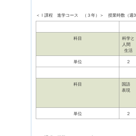
＜Ⅰ課程 進学コース （３年）＞ 授業時数（週30時
科目
科学と
人間
生活
単位
２
科目
国語
表現
単位
２