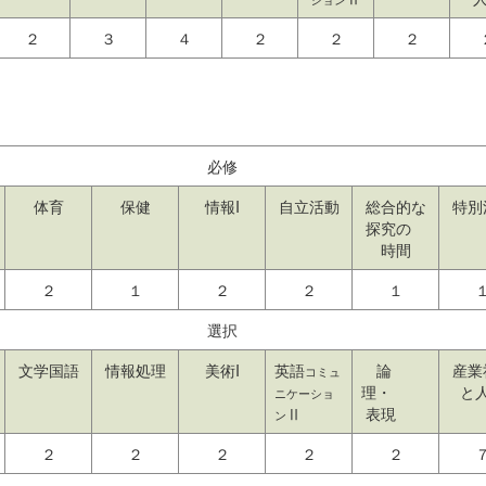
２
３
４
２
２
２
必修
体育
保健
情報I
自立活動
総合的な
特別
探究の
時間
２
１
２
２
１
選択
文学国語
情報処理
美術I
英語
論
産業
コミュ
理・
と
ニケーショ
Ⅱ
表現
ン
２
２
２
２
２