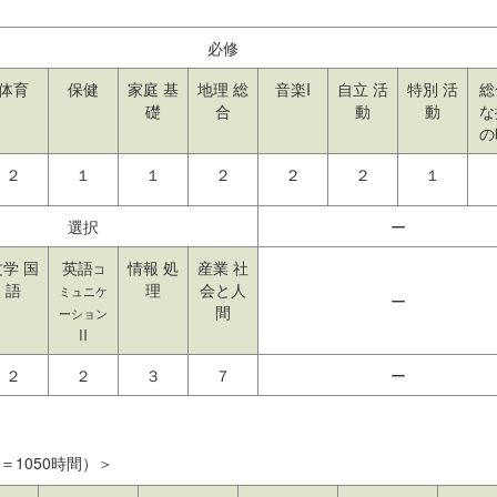
必修
体育
保健
家庭 基
地理 総
音楽I
自立 活
特別 活
総
礎
合
動
動
な
の
２
１
１
２
２
２
１
選択
ー
文学 国
英語
情報 処
産業 社
コ
語
理
会と人
ミュニケ
ー
間
ーション
Ⅱ
２
２
３
７
ー
＝1050時間）＞