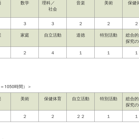
語
数学
理科／
音楽
美術
保健
社会
３
３
２
２
２
業
家庭
自立活動
道徳
特別活動
総合
探究の
２
４
１
１
１
＝1050時間）＞
楽
美術
保健体育
自立活動
特別活動
総合
探究の
２
２
２２
１
１