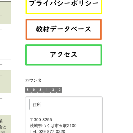
ー
ー
ー
ー
カウンタ
8
9
8
1
3
2
ー
住所
〒300-3255
産業
茨城県つくば市玉取2100
会と
TEL:029-877-0220
人間