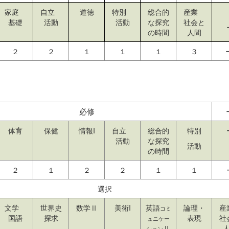
家庭
自立
道徳
特別
総合的
産業
基礎
活動
活動
な探究
社会と
の時間
人間
２
２
１
１
１
３
必修
体育
保健
情報I
自立
総合的
特別
活動
な探究
活動
の時間
２
１
２
２
１
１
選択
文学
世界史
数学Ⅱ
美術I
英語
論理・
コミ
国語
探求
表現
社
ュニケー
Ⅱ
ション