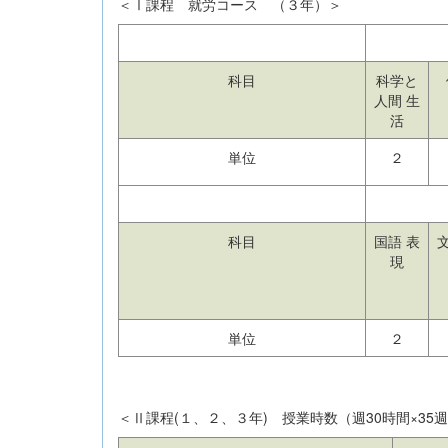
＜Ⅰ課程 就労コース （３年）＞
科目
科学と
人間 生
活
単位
２
科目
国語 表
現
単位
２
＜Ⅱ課程(１、２、３年) 授業時数（週30時間×35週