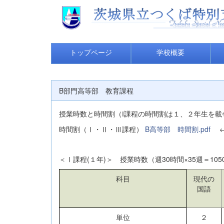
トップページ
学校概要
B部門高等部 教育課程
授業時数と時間割（
課程の時間割は１、２年生を載
I
時間割（Ⅰ・Ⅱ・Ⅲ課程）
B高等部 時間割.pdf
←
＜Ⅰ課程(１年)＞ 授業時数（週30時間×35週＝105
科目
現代の
国語
単位
２