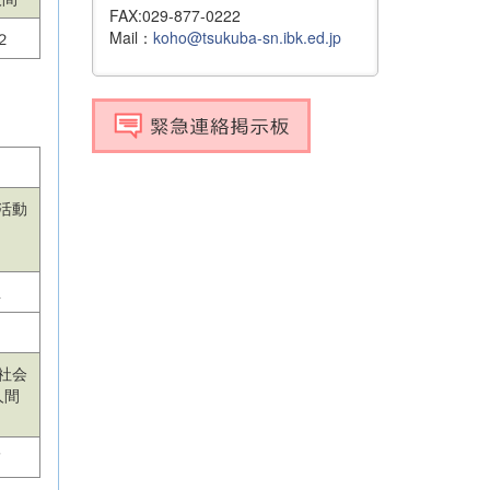
FAX:029-877-0222
Mail：
koho@tsukuba-sn.ibk.ed.jp
２
活動
１
社会
人間
７