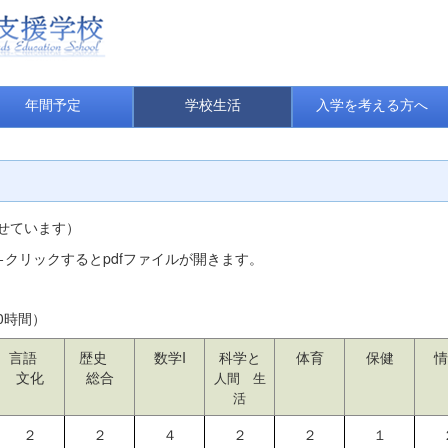
年間予定
学校生活
入学を考える方へ
せています）
クリックするとpdfファイルが開きます。
0時間）
言語
歴史
数学I
科学と
体育
保健
情
文化
総合
人間 生
活
２
２
４
２
２
１