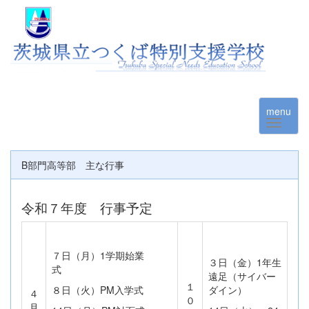
menu
B部門高等部 主な行事
令和７年度 行事予定
７日（月）1学期始業
３日（金）1年生
式
遠足（サイバー
１
８日（火）PM入学式
ダイン）
４
０
月