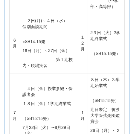
（中学
部・高等部）
２日(月)～４日（水）
個別面談期間
2３日（火）2学
１
期終業式
６
※SB14:15発
２
月
月
16日（月）～27日（金）
（SB15:15発）
第１期校
内・現場実習
８日（木）３学
期始業式
４日（金）授業参観・保
護者会
（SB15:15発）
１８日（金）1学期終業式
期日未定 筑波
７
１
大学管弦楽団鑑
月
（SB15:15発）
月
賞会
7月22日（火）〜8月29日
26日（月）～２
（金）