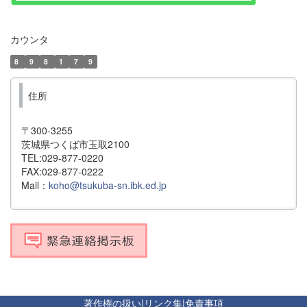
カウンタ
8
9
8
1
7
9
住所
〒300-3255
茨城県つくば市玉取2100
TEL:029-877-0220
FAX:029-877-0222
Mail：
koho@tsukuba-sn.ibk.ed.jp
著作権の扱い
|
リンク集
|
免責事項