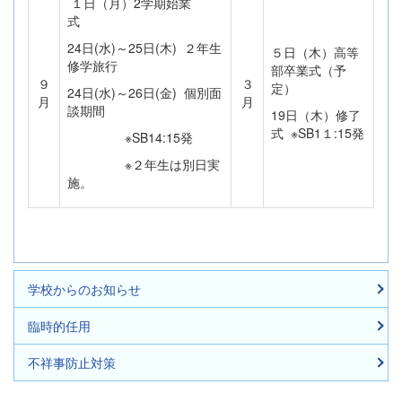
１日（月）2学期始業
式
24日(水)～25日(木) ２年生
５日（木）高等
修学旅行
部卒業式（予
９
３
定）
24日(水)～26日(金) 個別面
月
月
談期間
19日（木）修了
式 ※SB1１:15発
※SB14:15発
※２年生は別日実
施。
学校からのお知らせ
臨時的任用
不祥事防止対策