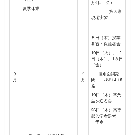
月6日（金）
夏季休業
第３期
現場実習
５日（木）授業
参観・保護者会
10日（火）、12
日（木）、1３日
（金）
８
２
個別面談期
月
月
間 ※SB14:15
発
19日（木）卒業
生を送る会
26日（木）高等
部入学者選考
（予定）