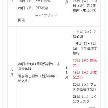
14日（月）PM対面式
14日（火）～24
月
日（金）第２期
28日（月）PTA総会
校内・現場実習
※ハイブリッド
開催
４日（火）学
校公開
6日(木)～7日
(金) ３年生修学
旅行
13日（木）県民
30日(金)第1回避難訓練・非
の日
１
常食体験
５
１
19日（水）創立
月
引き渡し訓練（新入学年・
月
記念日
転入生）
25日（火）フェ
スタ振替休業日
29日（土）つく
ばフェスタ