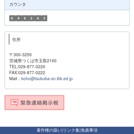
カウンタ
8
9
9
2
6
3
住所
〒300-3255
茨城県つくば市玉取2100
TEL:029-877-0220
FAX:029-877-0222
Mail：
koho@tsukuba-sn.ibk.ed.jp
著作権の扱い
|
リンク集
|
免責事項