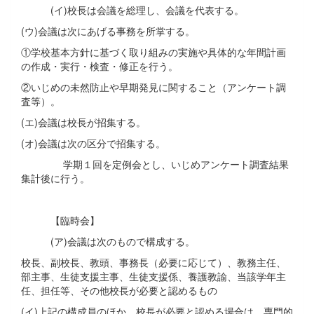
(イ)校長は会議を総理し、会議を代表する。
(ウ)会議は次にあげる事務を所掌する。
①学校基本方針に基づく取り組みの実施や具体的な年間計画
の作成・実行・検査・修正を行う。
②いじめの未然防止や早期発見に関すること（アンケート調
査等）。
(エ)会議は校長が招集する。
(オ)会議は次の区分で招集する。
学期１回を定例会とし、いじめアンケート調査結果
集計後に行う。
【臨時会】
(ア)会議は次のもので構成する。
校長、副校長、教頭、事務長（必要に応じて）、教務主任、
部主事、生徒支援主事、生徒支援係、養護教諭、当該学年主
任、担任等、その他校長が必要と認めるもの
(イ)上記の構成員のほか、校長が必要と認める場合は、専門的