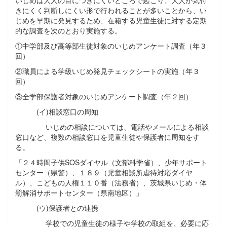
きにくく判断しにくい形で行われることが多いことから、い
じめを早期に発見するため、在籍する児童生徒に対する定期
的な調査を次のとおり実施する。
①中学部及び高等部生徒対象のいじめアンケート調査（年３
回）
②職員による学級いじめ発見チェックシートの実施（年３
回）
③全学部保護者対象のいじめアンケート調査（年２回）
(イ)相談窓口の周知
いじめの相談については、電話やメールによる相談
窓口など、複数の相談窓口を児童生徒や保護者に周知をす
る。
「２４時間子供SOSダイヤル（文部科学省）、少年サポート
センター（県警）、１８９（児童相談所虐待対応ダイヤ
ル）、こどもの人権１１０番（法務省）、茨城県いじめ・体
罰解消サポートセンター（県南地区）」
(ウ)保護者との連携
学校での児童生徒の様子や学校の取組を、必要に応