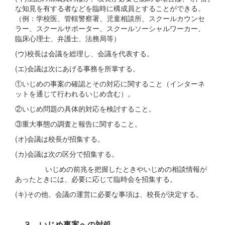
な知見を有する者などを臨時に構成員とすることができる。
（例：学校医、管轄警察署、児童相談所、スクールカウンセ
ラー、スクールサポーター、スクールソーシャルワーカー、
臨床心理士、弁護士、法務局等）
(ウ)校長は会議を総理し、会議を代表する。
(エ)会議は次にあげる事務を所掌する。
①いじめの事案の確認とその対応に関すること（インターネ
ットを通じて行われるいじめ含む）。
②いじめ問題の具体的対応を検討すること。
③重大事態の調査と報告に関すること。
(オ)会議は校長が招集する。
(カ)会議は次の区分で招集する。
いじめの前兆を把握したときやいじめの相談情報が
あったときには、必要に応じて臨時会を招集する。
(キ)その他、会議の運営に必要な事項は、校長が決定する。
３ いじめ事案への対処