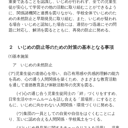
重要であることを認識し、いじめが行われず、全ての児童生
徒が安心して学習その他の活動に取り組むことができるよう
に、関係諸機関と連携を図りながら、学校全体でいじめのた
めの未然防止と早期発見に取り組む。また、いじめが疑われ
る場合・いじめと認知した場合には、適切かつ迅速にその問
題に対応し、解消を図るとともに、再発の防止に努める。
２ いじめの防止等のための対策の基本となる事項
⑴基本施策
ア いじめの未然防止
(ア)児童生徒の道徳心を培い、自己有用感や共感的理解の能力
を高め、心の通う人間関係を築くため、さまざまな教育活動
を通して道徳教育及び体験活動等の充実を図る。
(イ)心の通じ合う児童生徒同士の「絆」づくりをすすめ、
日常生活やホームルームを話し合える「居場所」にするとと
もに、いじめに向かわない人間関係・環境づくりに努める。
(ウ)集団の一員としての自覚や自信をはぐくむことによ
り、互いに認め合える人間関係・学校風土をつくる。
(エ)いじめ発見等に関するチェックリストを活用し、児童