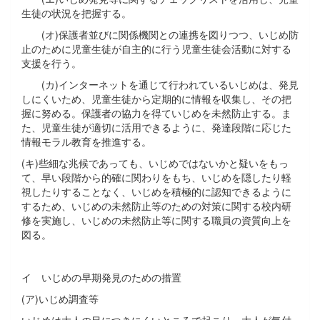
生徒の状況を把握する。
(オ)保護者並びに関係機関との連携を図りつつ、いじめ防
止のために児童生徒が自主的に行う児童生徒会活動に対する
支援を行う。
(カ)インターネットを通じて行われているいじめは、発見
しにくいため、児童生徒から定期的に情報を収集し、その把
握に努める。保護者の協力を得ていじめを未然防止する。ま
た、児童生徒が適切に活用できるように、発達段階に応じた
情報モラル教育を推進する。
(キ)些細な兆候であっても、いじめではないかと疑いをもっ
て、早い段階から的確に関わりをもち、いじめを隠したり軽
視したりすることなく、いじめを積極的に認知できるように
するため、いじめの未然防止等のための対策に関する校内研
修を実施し、いじめの未然防止等に関する職員の資質向上を
図る。
イ いじめの早期発見のための措置
(ア)いじめ調査等
いじめは大人の目につきにくいところで起こり、大人が気付