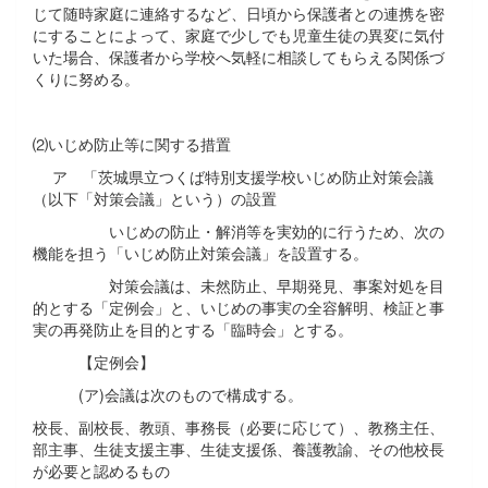
じて随時家庭に連絡するなど、日頃から保護者との連携を密
にすることによって、家庭で少しでも児童生徒の異変に気付
いた場合、保護者から学校へ気軽に相談してもらえる関係づ
くりに努める。
⑵いじめ防止等に関する措置
ア 「茨城県立つくば特別支援学校いじめ防止対策会議
（以下「対策会議」という）の設置
いじめの防止・解消等を実効的に行うため、次の
機能を担う「いじめ防止対策会議」を設置する。
対策会議は、未然防止、早期発見、事案対処を目
的とする「定例会」と、いじめの事実の全容解明、検証と事
実の再発防止を目的とする「臨時会」とする。
【定例会】
(ア)会議は次のもので構成する。
校長、副校長、教頭、事務長（必要に応じて）、教務主任、
部主事、生徒支援主事、生徒支援係、養護教諭、その他校長
が必要と認めるもの