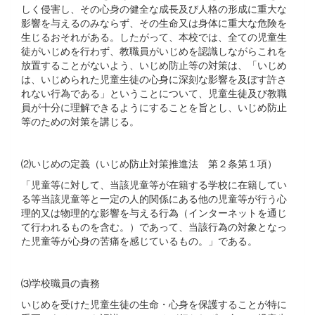
しく侵害し、その心身の健全な成長及び人格の形成に重大な
影響を与えるのみならず、その生命又は身体に重大な危険を
生じるおそれがある。したがって、本校では、全ての児童生
徒がいじめを行わず、教職員がいじめを認識しながらこれを
放置することがないよう、いじめ防止等の対策は、「いじめ
は、いじめられた児童生徒の心身に深刻な影響を及ぼす許さ
れない行為である」ということについて、児童生徒及び教職
員が十分に理解できるようにすることを旨とし、いじめ防止
等のための対策を講じる。
⑵いじめの定義（いじめ防止対策推進法 第２条第１項）
「児童等に対して、当該児童等が在籍する学校に在籍してい
る等当該児童等と一定の人的関係にある他の児童等が行う心
理的又は物理的な影響を与える行為（インターネットを通じ
て行われるものを含む。）であって、当該行為の対象となっ
た児童等が心身の苦痛を感じているもの。」である。
⑶学校職員の責務
いじめを受けた児童生徒の生命・心身を保護することが特に