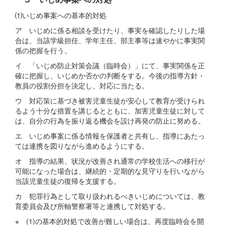
⑴いじめ事案への基本的対処
ア いじめに係る相談を受けたり、事実を確認したりした場
合は、当該学級担任、学年主任、部主事等は速やかに事実関
係の把握を行う。
イ 「いじめ防止対策会議（臨時会）」にて、事実関係を正
確に把握し、いじめか否かの判断をする。今後の指導方針・
教員の役割分担を決定し、対応に当たる。
ウ 対応策に基づき被害児童生徒が安心して教育が受けられ
るよう十分な措置を講じるとともに、加害児童生徒に対して
は、自分の行為を振り返る機会を設け再発の防止に努める。
エ いじめ事案に係る情報を保護者と共有し、指導にあたっ
ては連携を図りながら進めるようにする。
オ 指導の結果、状況が改善され通常の学校生活への移行が
可能になった場合は、継続的・定期的な見守りを行いながら
当該児童生徒の復帰を支援する。
カ 犯罪行為として取り扱われるべきいじめについては、教
育委員会及び所軸警察署等と連携して対処する。
※ (1)の基本的対処で改善が難しい場合は、再度臨時会を開